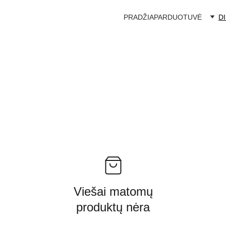
PRADŽIA
PARDUOTUVĖ
D
Viešai matomų
produktų nėra