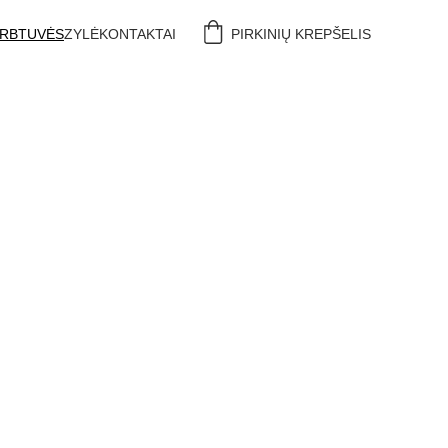
IRBTUVĖS
ZYLĖ
KONTAKTAI
PIRKINIŲ KREPŠELIS