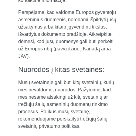
kontaktine informacija.
Perspėjame, kad valdome Europos gyventojų 
asmeninius duomenis, norėdami išpildyti jūsų 
užsakymus arba kitaip įgyvendinti tikslus, 
išvardytus dokumento pradžioje. Atkreipkite 
dėmesį, kad jūsų duomenys gali būti perkelti 
už Europos ribų (pavyzdžiui, į Kanadą arba 
JAV).
Nuorodos į kitas svetaines:
Mūsų svetainėje gali būti kitų svetainių, kurių 
mes nevaldome, nuorodos. Pažymime, kad 
mes nesame atsakingi už kitų svetainių ar 
trečiųjų šalių asmeninių duomenų rinkimo 
procesus. Palikus mūsų svetainę, 
rekomenduojame perskaityti trečiųjų šalių 
svetainių privatumo politikas.