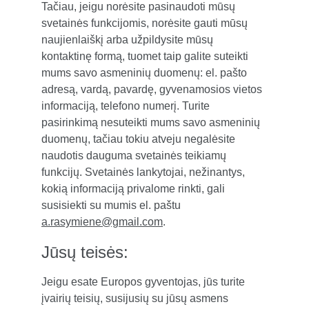
Tačiau, jeigu norėsite pasinaudoti mūsų 
svetainės funkcijomis, norėsite gauti mūsų 
naujienlaiškį arba užpildysite mūsų 
kontaktinę formą, tuomet taip galite suteikti 
mums savo asmeninių duomenų: el. pašto 
adresą, vardą, pavardę, gyvenamosios vietos 
informaciją, telefono numerį. Turite 
pasirinkimą nesuteikti mums savo asmeninių 
duomenų, tačiau tokiu atveju negalėsite 
naudotis dauguma svetainės teikiamų 
funkcijų. Svetainės lankytojai, nežinantys, 
kokią informaciją privalome rinkti, gali 
susisiekti su mumis el. paštu 
a.rasymiene@gmail.com
.
Jūsų teisės:
Jeigu esate Europos gyventojas, jūs turite 
įvairių teisių, susijusių su jūsų asmens 