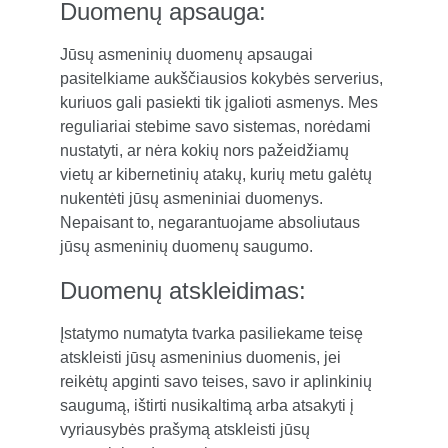
Duomenų apsauga:
Jūsų asmeninių duomenų apsaugai 
pasitelkiame aukščiausios kokybės serverius, 
kuriuos gali pasiekti tik įgalioti asmenys. Mes 
reguliariai stebime savo sistemas, norėdami 
nustatyti, ar nėra kokių nors pažeidžiamų 
vietų ar kibernetinių atakų, kurių metu galėtų 
nukentėti jūsų asmeniniai duomenys. 
Nepaisant to, negarantuojame absoliutaus 
jūsų asmeninių duomenų saugumo.
Duomenų atskleidimas:
Įstatymo numatyta tvarka pasiliekame teisę 
atskleisti jūsų asmeninius duomenis, jei 
reikėtų apginti savo teises, savo ir aplinkinių 
saugumą, ištirti nusikaltimą arba atsakyti į 
vyriausybės prašymą atskleisti jūsų 