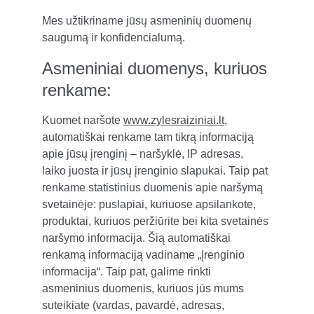
Mes užtikriname jūsų asmeninių duomenų 
saugumą ir konfidencialumą.
Asmeniniai duomenys, kuriuos 
renkame:
Kuomet naršote 
www.zylesraiziniai.lt
, 
automatiškai renkame tam tikrą informaciją 
apie jūsų įrenginį – naršyklė, IP adresas, 
laiko juosta ir jūsų įrenginio slapukai. Taip pat 
renkame statistinius duomenis apie naršymą 
svetainėje: puslapiai, kuriuose apsilankote, 
produktai, kuriuos peržiūrite bei kita svetainės 
naršymo informacija. Šią automatiškai 
renkamą informaciją vadiname „Įrenginio 
informacija“. Taip pat, galime rinkti 
asmeninius duomenis, kuriuos jūs mums 
suteikiate (vardas, pavardė, adresas, 