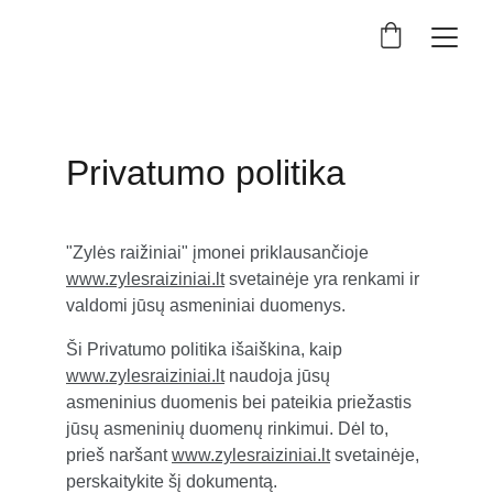
Privatumo politika
"Zylės raižiniai" įmonei priklausančioje 
www.zylesraiziniai.lt
 svetainėje yra renkami ir 
valdomi jūsų asmeniniai duomenys.
Ši Privatumo politika išaiškina, kaip 
www.zylesraiziniai.lt
 naudoja jūsų 
asmeninius duomenis bei pateikia priežastis 
jūsų asmeninių duomenų rinkimui. Dėl to, 
prieš naršant 
www.zylesraiziniai.lt
 svetainėje, 
perskaitykite šį dokumentą.